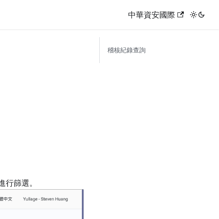
中華資安國際
稽核紀錄查詢
進行篩選。