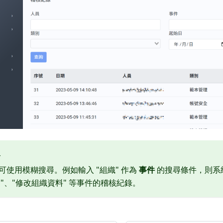
尋
可使用模糊搜尋。例如輸入 "組織" 作為
事件
的搜尋條件，則系統
"、"修改組織資料" 等事件的稽核紀錄。