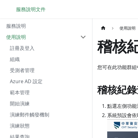
服務說明文件
服務說明
使用說明
使用說明
稽核
註冊及登入
組織
您可在此功能群組
受測者管理
Azure AD 設定
稽核紀錄
範本管理
開始演練
點選左側功能
演練郵件觸發機制
系統預設會依
演練狀態
結果查詢